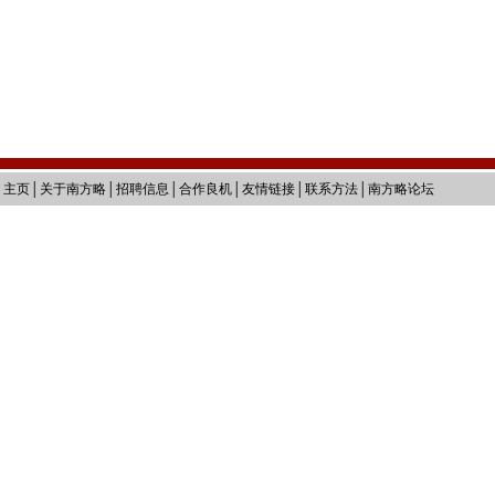
主页
│
关于南方略
│
招聘信息
│
合作良机
│
友情链接
│
联系方法
│
南方略论坛