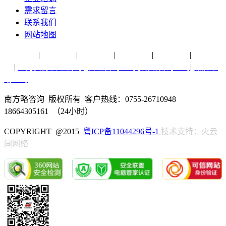
需求留言
联系我们
网站地图
营销专题
|
品牌纵横
|
销售实务
|
方略脑库
|
行业研究
|
营销策
划
|
人力资源管理咨询
|
管理咨询公司
|
战略咨询公司
|
品牌策
划公司
南方略咨询 版权所有 客户热线：0755-26710948
18664305161 （24小时）
COPYRIGHT @2015
粤ICP备11044296号-1
技术支持：火云
间网络