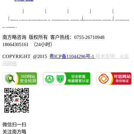
营销专题
|
品牌纵横
|
销售实务
|
方略脑库
|
行业研究
|
营销策
划
|
人力资源管理咨询
|
管理咨询公司
|
战略咨询公司
|
品牌策
划公司
南方略咨询 版权所有 客户热线：0755-26710948
18664305161 （24小时）
COPYRIGHT @2015
粤ICP备11044296号-1
技术支持：火云
间网络
微信扫一扫
关注南方略